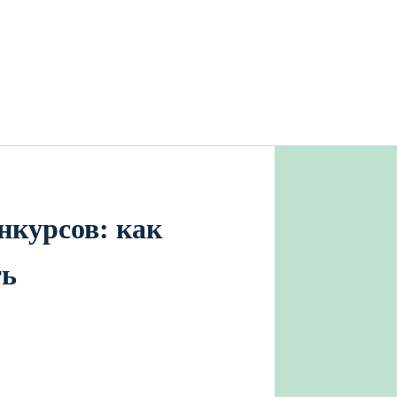
курсов: как
ть