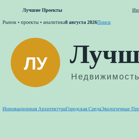
Лучшие Проекты
Ин
Skip
Рынок • проекты • аналитика
8 августа 2026
Поиск
to
content
Инновационная Архитектура
Городская Среда
Экологичные Пр