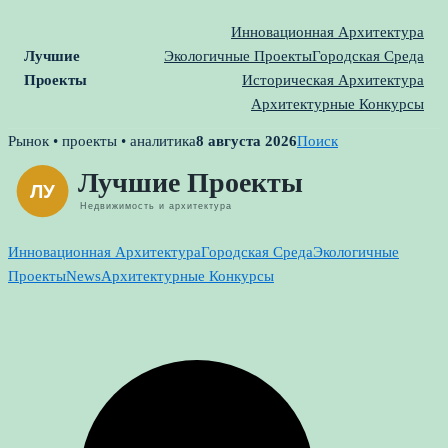
Инновационная Архитектура
Лучшие
Экологичные Проекты
Городская Среда
Проекты
Историческая Архитектура
Архитектурные Конкурсы
Skip
Рынок • проекты • аналитика
8 августа 2026
Поиск
to
content
Инновационная Архитектура
Городская Среда
Экологичные
Проекты
News
Архитектурные Конкурсы