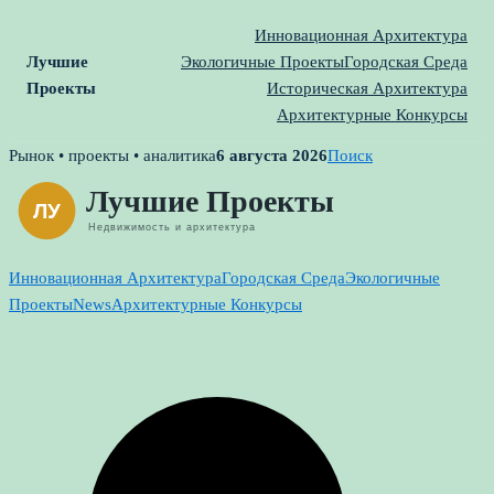
Инновационная Архитектура
Лучшие
Экологичные Проекты
Городская Среда
Проекты
Историческая Архитектура
Архитектурные Конкурсы
Skip
Рынок • проекты • аналитика
6 августа 2026
Поиск
to
content
Инновационная Архитектура
Городская Среда
Экологичные
Проекты
News
Архитектурные Конкурсы