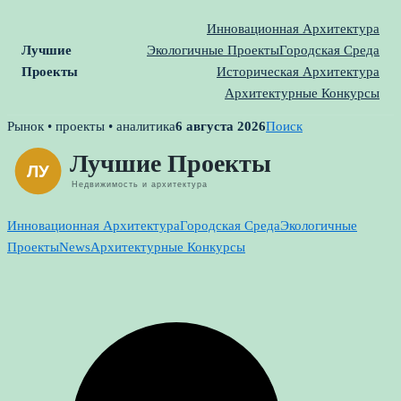
Инновационная Архитектура
Лучшие
Экологичные Проекты
Городская Среда
Проекты
Историческая Архитектура
Архитектурные Конкурсы
Skip
Рынок • проекты • аналитика
6 августа 2026
Поиск
to
content
Инновационная Архитектура
Городская Среда
Экологичные
Проекты
News
Архитектурные Конкурсы